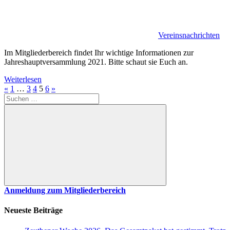
Vereinsnachrichten
Im Mitgliederbereich findet Ihr wichtige Informationen zur
Jahreshauptversammlung 2021. Bitte schaut sie Euch an.
Weiterlesen
Seitennummerierung
Vorherige
Nächste
«
1
…
3
4
5
6
»
Suchen
Beiträge
Beiträge
der
nach:
Beiträge
Suchen
Anmeldung zum Mitgliederbereich
Neueste Beiträge