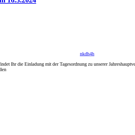
m 16.3.2024
nkdh4h
h findet Ihr die Einladung mit der Tagesordnung zu unserer Jahreshaup
llen