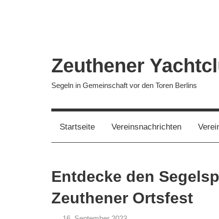
Zum
Inhalt
springen
Zeuthener Yachtcl
Segeln in Gemeinschaft vor den Toren Berlins
Startseite
Vereinsnachrichten
Verei
Entdecke den Segelsp
Zeuthener Ortsfest
16. September 2023