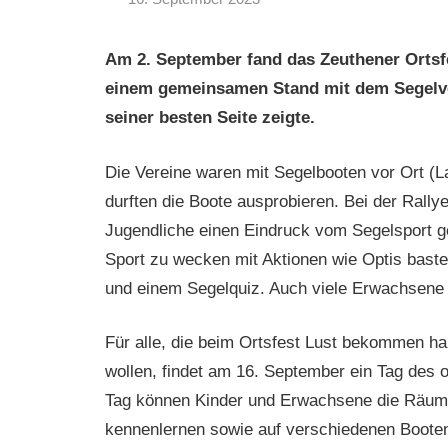
nkdh4h
Jugend
,
Vereinsnachrichten
Am 2. September fand das Zeuthener Ortsfe
einem gemeinsamen Stand mit dem Segelver
seiner besten Seite zeigte.
Die Vereine waren mit Segelbooten vor Ort (La
durften die Boote ausprobieren. Bei der Rall
Jugendliche einen Eindruck vom Segelsport g
Sport zu wecken mit Aktionen wie Optis bas
und einem Segelquiz. Auch viele Erwachsene i
Für alle, die beim Ortsfest Lust bekommen 
wollen, findet am 16. September ein Tag des of
Tag können Kinder und Erwachsene die Räumli
kennenlernen sowie auf verschiedenen Booten